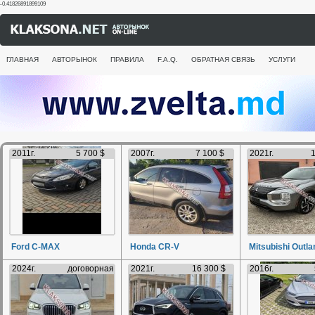
-0.41826891899109
ГЛАВНАЯ
АВТОРЫНОК
ПРАВИЛА
F.A.Q.
ОБРАТНАЯ СВЯЗЬ
УСЛУГИ
2011г.
5 700 $
2007г.
7 100 $
2021г.
1
Ford C-MAX
Honda CR-V
Mitsubishi Outla
2024г.
договорная
2021г.
16 300 $
2016г.