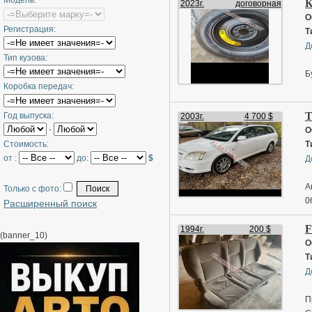
Модель:
К
2023г.
договорная
О
Регистрация:
Т
Д
Тип кузова:
Б
Коробка передач:
T
Год выпуска:
2003г.
4 700 $
-
О
Стоимость:
Т
от :
до:
$
Д
А
Только с фото:
0
Расширенный поиск
F
1994г.
200 $
(banner_10)
О
Т
Д
П