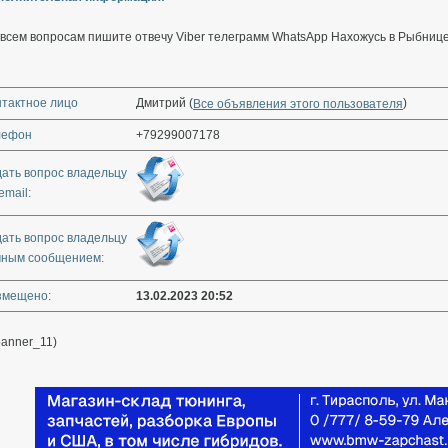
 всем вопросам пишите отвечу Viber телеграмм WhatsApp Нахожусь в Рыбниц
нтактное лицо
Дмитрий (
)
Все объявления этого пользователя
лефон
+79299007178
дать вопрос владельцу
email:
дать вопрос владельцу
чным сообщением:
змещено:
13.02.2023 20:52
banner_11)