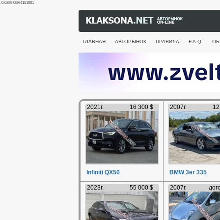
-0.028972864151001
ГЛАВНАЯ
АВТОРЫНОК
ПРАВИЛА
F.A.Q.
ОБ
2021г.
16 300 $
2007г.
12
Infiniti QX50
BMW 3er 335
2023г.
55 000 $
2007г.
дог