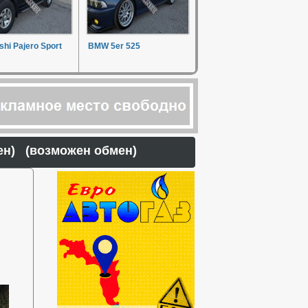
shi Pajero Sport
BMW 5er 525
стен) (возможен обмен)