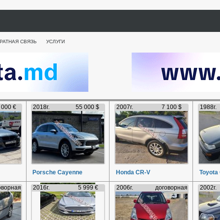
РАТНАЯ СВЯЗЬ
УСЛУГИ
 000 €
2018г.
55 000 $
2007г.
7 100 $
1988г.
Porsche Cayenne
Honda CR-V
Toyota 
оворная
2016г.
5 999 €
2006г.
договорная
2002г.