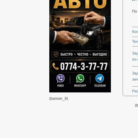
По
Ко
Те
За
по 
За
ли
Ра
(banner_8)
(