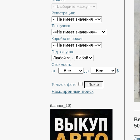
Модель:
Регистрация:
Тип кузова:
Коробка передач:
Год выпуска:
-
Стоимость:
от :
до:
$
Только с фото:
Расширенный поиск
(banner_10)
Ве
50
До