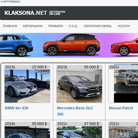
-0.44075798988342
ГЛАВНАЯ
АВТОРЫНОК
ПРАВИЛА
F.A.Q.
ОБРАТНАЯ СВЯЗЬ
УСЛУГИ
2015г.
15 500 €
2023г.
55 000 $
2001г.
BMW 4er 430
Mercedes-Benz GLC
Nissan Patrol
300
2018г.
55 000 $
2021г.
37 500 $
2021г.
1