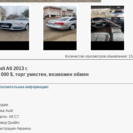
Количество просмотров обьявления: 15
di A6 2013 г.
 000 $, торг уместен, возможен обмен
полнительная информация:
одам:
ка-Audi
дель- A6 C7
вод-Quattro
гистрация-Украина