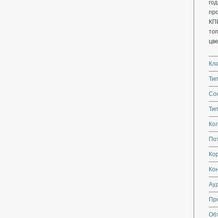
год
про
КП
то
цв
Кл
Тип
Со
Тип
Кол
По
Кор
Ко
Ау
Пр
Об