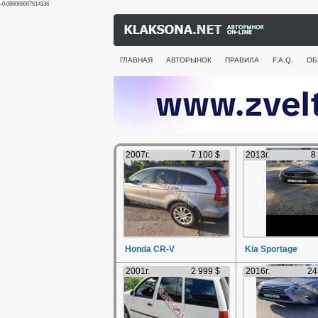
-0.086066007614136
ГЛАВНАЯ
АВТОРЫНОК
ПРАВИЛА
F.A.Q.
ОБ
2007г.
7 100 $
2013г.
8
Honda CR-V
Kia Sportage
2001г.
2 999 $
2016г.
24