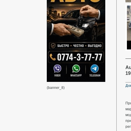
Au
19
До
(banner_8)
Пр
мар
мо
при
ре