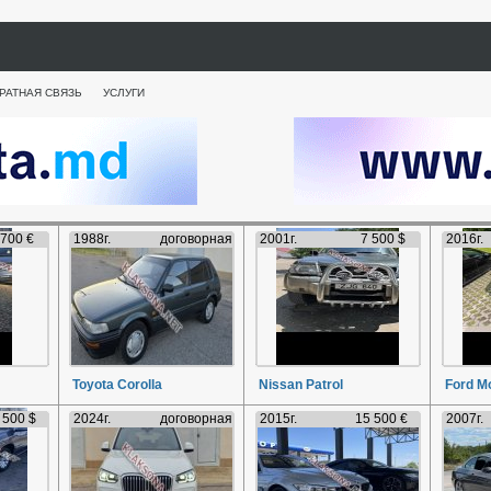
РАТНАЯ СВЯЗЬ
УСЛУГИ
 700 €
1988г.
договорная
2001г.
7 500 $
2016г.
Toyota Corolla
Nissan Patrol
Ford M
 500 $
2024г.
договорная
2015г.
15 500 €
2007г.