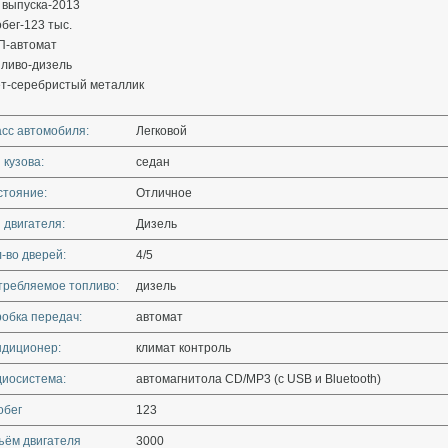
 выпуска-2013
бег-123 тыс.
П-автомат
пливо-дизель
ет-серебристый металлик
асс автомобиля:
Легковой
 кузова:
седан
стояние:
Отличное
 двигателя:
Дизель
-во дверей:
4/5
требляемое топливо:
дизель
обка передач:
автомат
ндиционер:
климат контроль
диосистема:
автомагнитола CD/MP3 (с USB и Bluetooth)
обег
123
ъём двигателя
3000