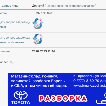
нтактное лицо
Дмитрий (
)
Все объявления этого пользователя
лефон
+37377745090
дать вопрос владельцу
email:
дать вопрос владельцу
чным сообщением:
змещено:
26.02.2023 11:44
banner_11)