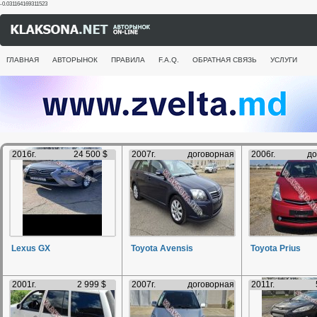
-0.031164169311523
ГЛАВНАЯ
АВТОРЫНОК
ПРАВИЛА
F.A.Q.
ОБРАТНАЯ СВЯЗЬ
УСЛУГИ
2016г.
24 500 $
2007г.
договорная
2006г.
до
Lexus GX
Toyota Avensis
Toyota Prius
2001г.
2 999 $
2007г.
договорная
2011г.