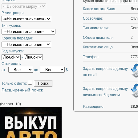
Модель:
Куплю двигатель на форд галак
Класс автомобиля:
Лег
Регистрация:
Состояние:
Отл
Тип кузова:
Тип двигателя:
Бен
Объём двигателя
2
Коробка передач:
Контактное лицо
Викт
Год выпуска:
Телефон
777
-
Стоимость:
Задать вопрос владельцу
от :
до:
$
по email:
Только с фото:
Задать вопрос владельцу
Расширенный поиск
личным сообщением:
(banner_10)
Размещено:
28.