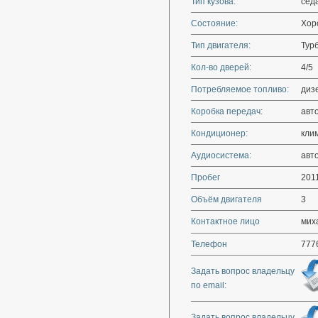
Тип кузова:
сед
Состояние:
Хор
Тип двигателя:
Тур
Кол-во дверей:
4/5
Потребляемое топливо:
диз
Коробка передач:
авт
Кондиционер:
кли
Аудиосистема:
авт
Пробег
201
Объём двигателя
3
Контактное лицо
мих
Телефон
777
Задать вопрос владельцу
по email:
Задать вопрос владельцу