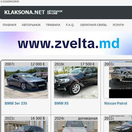
-0.10118389129639
ГЛАВНАЯ
АВТОРЫНОК
ПРАВИЛА
F.A.Q.
ОБРАТНАЯ СВЯЗЬ
УСЛУГИ
2007г.
12 000 €
2016г.
17 500 €
2001г.
BMW 3er 335
BMW X5
Nissan Patrol
2021г.
16 300 $
2024г.
договорная
2011г.