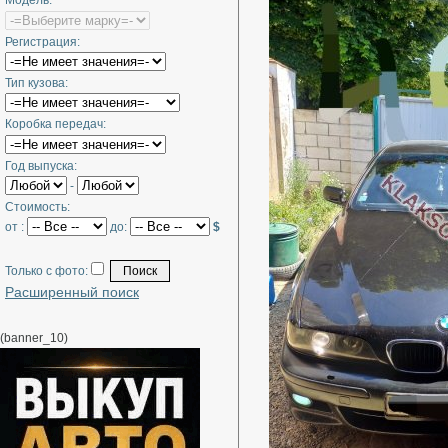
Модель:
Регистрация:
Тип кузова:
Коробка передач:
Год выпуска:
-
Стоимость:
от :
до:
$
Только с фото:
Расширенный поиск
(banner_10)