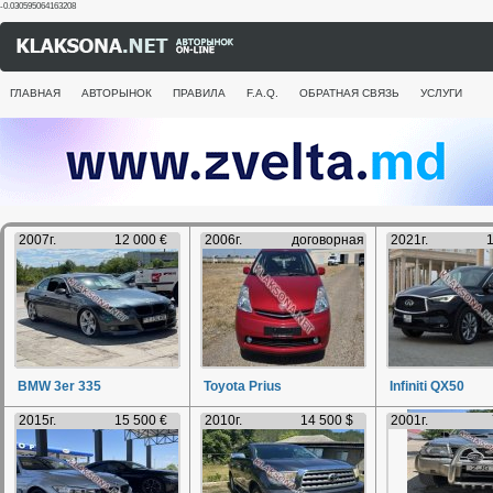
-0.030595064163208
ГЛАВНАЯ
АВТОРЫНОК
ПРАВИЛА
F.A.Q.
ОБРАТНАЯ СВЯЗЬ
УСЛУГИ
2007г.
12 000 €
2006г.
договорная
2021г.
1
BMW 3er 335
Toyota Prius
Infiniti QX50
2015г.
15 500 €
2010г.
14 500 $
2001г.