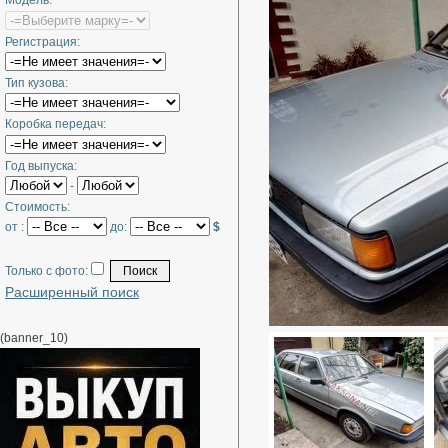
Модель:
Регистрация:
Тип кузова:
Коробка передач:
Год выпуска:
-
Стоимость:
от :
до:
$
Только с фото:
Расширенный поиск
(banner_10)