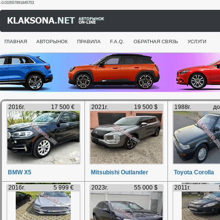
-0.033557891845703
ГЛАВНАЯ
АВТОРЫНОК
ПРАВИЛА
F.A.Q.
ОБРАТНАЯ СВЯЗЬ
УСЛУГИ
2016г.
17 500 €
2021г.
19 500 $
1988г.
до
BMW X5
Mitsubishi Outlander
Toyota Corolla
2016г.
5 999 €
2023г.
55 000 $
2011г.