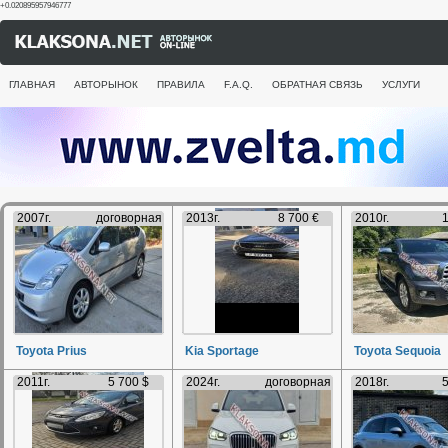
+0.020895957946777
ГЛАВНАЯ
АВТОРЫНОК
ПРАВИЛА
F.A.Q.
ОБРАТНАЯ СВЯЗЬ
УСЛУГИ
2007г.
договорная
2013г.
8 700 €
2010г.
1
Toyota Prius
Kia Sportage
Toyota Sequoia
2011г.
5 700 $
2024г.
договорная
2018г.
5