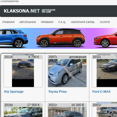
+0.022254943847656
ГЛАВНАЯ
АВТОРЫНОК
ПРАВИЛА
F.A.Q.
ОБРАТНАЯ СВЯЗЬ
УСЛУГИ
2013г.
8 700 €
2007г.
договорная
2011г.
Kia Sportage
Toyota Prius
Ford C-MAX
2016г.
17 500 €
2021г.
16 300 $
2001г.