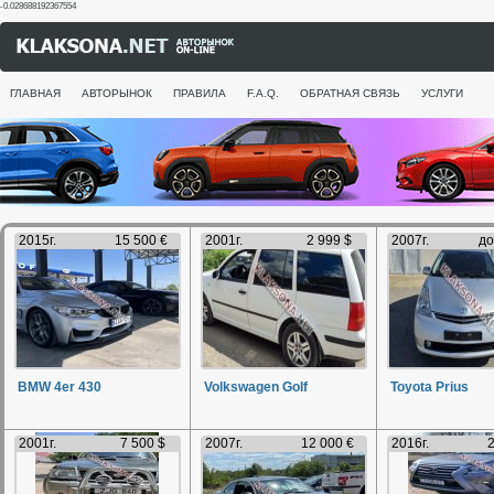
-0.028688192367554
ГЛАВНАЯ
АВТОРЫНОК
ПРАВИЛА
F.A.Q.
ОБРАТНАЯ СВЯЗЬ
УСЛУГИ
2015г.
15 500 €
2001г.
2 999 $
2007г.
до
BMW 4er 430
Volkswagen Golf
Toyota Prius
2001г.
7 500 $
2007г.
12 000 €
2016г.
2