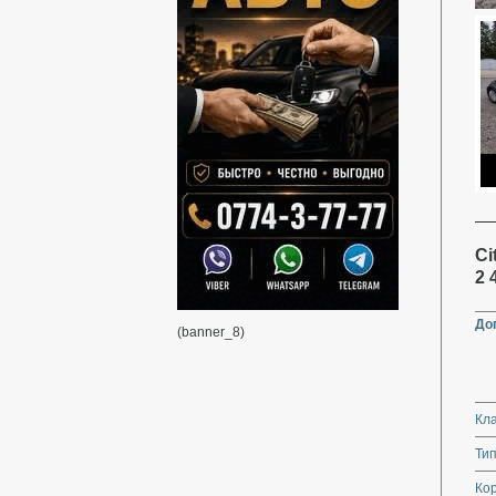
Ci
2 
До
(banner_8)
Кл
Тип
Кор