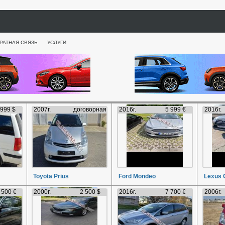
РАТНАЯ СВЯЗЬ
УСЛУГИ
 999 $
2007г.
договорная
2016г.
5 999 €
2016г.
Toyota Prius
Ford Mondeo
Lexus 
 500 €
2000г.
2 500 $
2016г.
7 700 €
2006г.