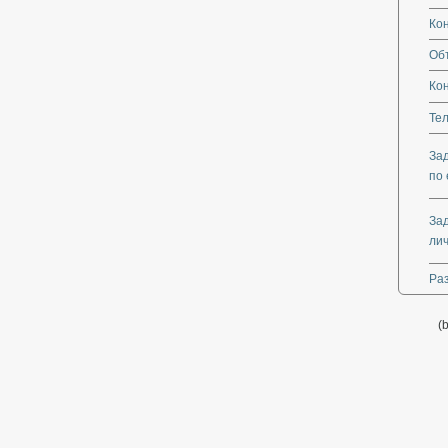
Ко
Об
Ко
Те
За
по 
За
ли
Ра
(