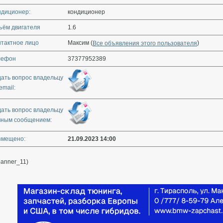
ндиционер:
кондиционер
ъём двигателя
1.6
нтактное лицо
Максим (
)
Все объявления этого пользователя
лефон
37377952389
дать вопрос владельцу
email:
дать вопрос владельцу
чным сообщением:
змещено:
21.09.2023 14:00
banner_11)