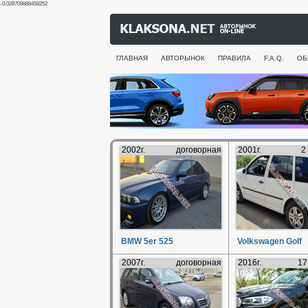
-0.028709888458252
ГЛАВНАЯ
АВТОРЫНОК
ПРАВИЛА
F.A.Q.
ОБ
2002г.
договорная
2001г.
2
BMW 5er 525
Volkswagen Golf
2007г.
договорная
2016г.
17