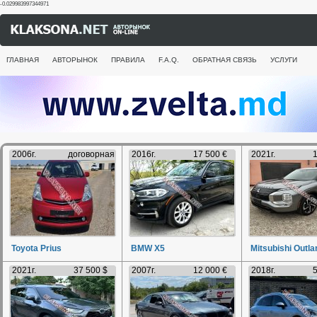
-0.029983997344971
ГЛАВНАЯ
АВТОРЫНОК
ПРАВИЛА
F.A.Q.
ОБРАТНАЯ СВЯЗЬ
УСЛУГИ
2006г.
договорная
2016г.
17 500 €
2021г.
1
Toyota Prius
BMW X5
Mitsubishi Outla
2021г.
37 500 $
2007г.
12 000 €
2018г.
5