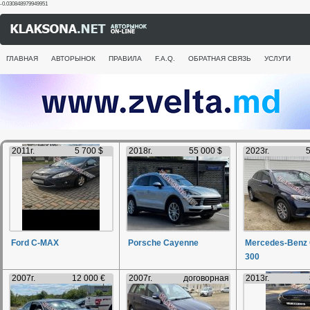
-0.030848979949951
ГЛАВНАЯ
АВТОРЫНОК
ПРАВИЛА
F.A.Q.
ОБРАТНАЯ СВЯЗЬ
УСЛУГИ
2011г.
5 700 $
2018г.
55 000 $
2023г.
5
Ford C-MAX
Porsche Cayenne
Mercedes-Benz
300
2007г.
12 000 €
2007г.
договорная
2013г.