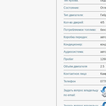
Тип кузова:
сед
Состояние:
Отл
Тип двигателя:
Гиб
Кол-во дверей:
4/5
Потребляемое топливо:
бен
Коробка передач:
авт
Кондиционер:
кон
Аудиосистема:
авт
Пробег
126
Объём двигателя
2.5
Контактное лицо
Кам
Телефон
077
Задать вопрос владельцу
по email:
Задать вопрос владельцу