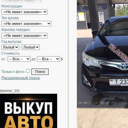
Регистрация:
Тип кузова:
Коробка передач:
Год выпуска:
-
Стоимость:
от :
до:
$
Только с фото:
Расширенный поиск
(banner_10)