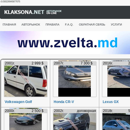
-0.030226945877075
ГЛАВНАЯ
АВТОРЫНОК
ПРАВИЛА
F.A.Q.
ОБРАТНАЯ СВЯЗЬ
УСЛУГИ
2001г.
2 999 $
2007г.
7 300 $
2016г.
2
Volkswagen Golf
Honda CR-V
Lexus GX
2000г.
2 500 $
2002г.
договорная
2018г.
5