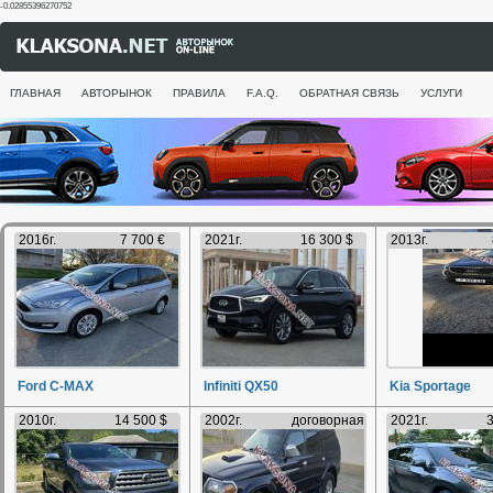
-0.02855396270752
ГЛАВНАЯ
АВТОРЫНОК
ПРАВИЛА
F.A.Q.
ОБРАТНАЯ СВЯЗЬ
УСЛУГИ
2016г.
7 700 €
2021г.
16 300 $
2013г.
Ford C-MAX
Infiniti QX50
Kia Sportage
2010г.
14 500 $
2002г.
договорная
2021г.
3