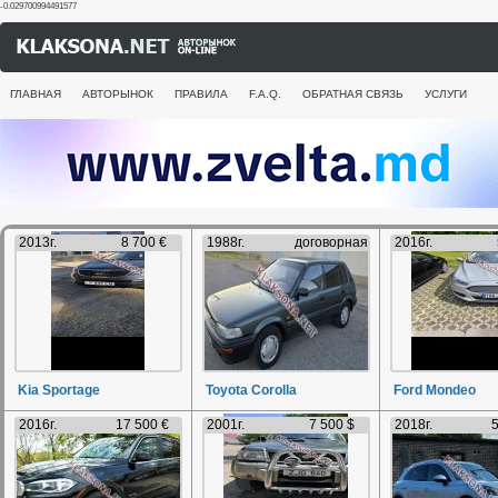
-0.029700994491577
ГЛАВНАЯ
АВТОРЫНОК
ПРАВИЛА
F.A.Q.
ОБРАТНАЯ СВЯЗЬ
УСЛУГИ
2013г.
8 700 €
1988г.
договорная
2016г.
Kia Sportage
Toyota Corolla
Ford Mondeo
2016г.
17 500 €
2001г.
7 500 $
2018г.
5