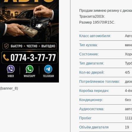
Продам зимнею резину с диска
Транзита2003г.
Размер 195\70\R15C.
Класс автомобиля:
Авт
Тип кузова:
мин
Состояние:
Хор
Тип двигателя:
Тур
Кол-во дверей:
4/5
Потребляемое топливо:
диз
(banner_8)
Коробка передач:
4-ёх
Кондиционер:
без
Аудиосистема:
авт
Пробег
111
Объём двигателя
19