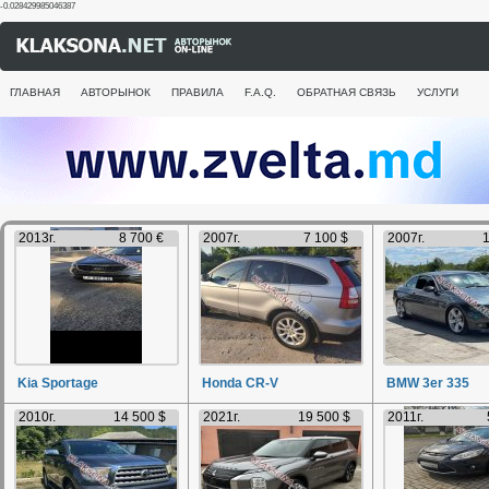
-0.028429985046387
ГЛАВНАЯ
АВТОРЫНОК
ПРАВИЛА
F.A.Q.
ОБРАТНАЯ СВЯЗЬ
УСЛУГИ
2013г.
8 700 €
2007г.
7 100 $
2007г.
1
Kia Sportage
Honda CR-V
BMW 3er 335
2010г.
14 500 $
2021г.
19 500 $
2011г.