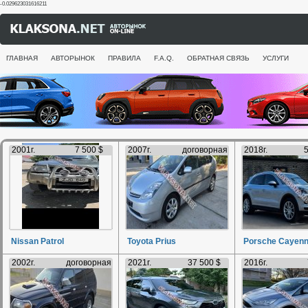
-0.029623031616211
ГЛАВНАЯ
АВТОРЫНОК
ПРАВИЛА
F.A.Q.
ОБРАТНАЯ СВЯЗЬ
УСЛУГИ
2001г.
7 500 $
2007г.
договорная
2018г.
5
Nissan Patrol
Toyota Prius
Porsche Cayen
2002г.
договорная
2021г.
37 500 $
2016г.