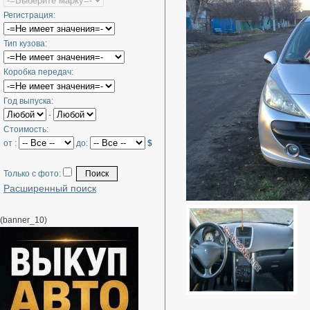
Регистрация:
Тип кузова:
Коробка передач:
Год выпуска:
-
Стоимость:
от :
до:
$
Только с фото:
Расширенный поиск
(banner_10)