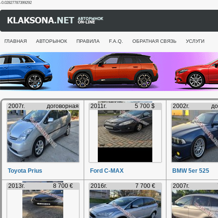
-0.02827787399292
ГЛАВНАЯ
АВТОРЫНОК
ПРАВИЛА
F.A.Q.
ОБРАТНАЯ СВЯЗЬ
УСЛУГИ
2007г.
договорная
2011г.
5 700 $
2002г.
до
Toyota Prius
Ford C-MAX
BMW 5er 525
2013г.
8 700 €
2016г.
7 700 €
2007г.