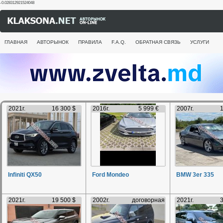
-0.028312921524048
ГЛАВНАЯ
АВТОРЫНОК
ПРАВИЛА
F.A.Q.
ОБРАТНАЯ СВЯЗЬ
УСЛУГИ
2021г.
16 300 $
2016г.
5 999 €
2007г.
1
Infiniti QX50
Ford Mondeo
BMW 3er 335
2021г.
19 500 $
2002г.
договорная
2021г.
3