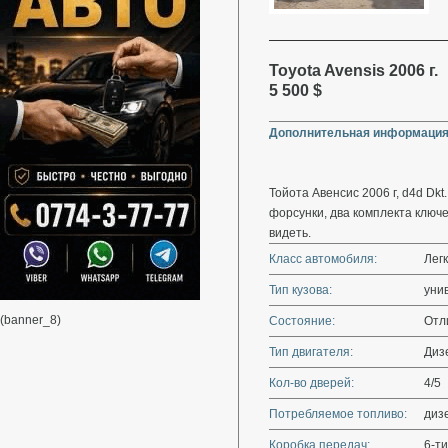
Toyota Avensis 2006 г.
5 500 $
Дополнительная информация
Тойота Авенсис 2006 г, d4d Dkt
форсунки, два комплекта ключ
видеть.
Класс автомобиля:
Лег
Тип кузова:
уни
(banner_8)
Состояние:
Отл
Тип двигателя:
Диз
Кол-во дверей:
4/5
Потребляемое топливо:
диз
Коробка передач:
6-ти