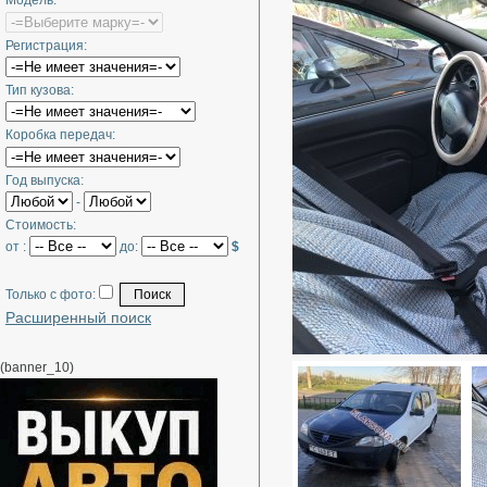
Модель:
Регистрация:
Тип кузова:
Коробка передач:
Год выпуска:
-
Стоимость:
от :
до:
$
Только с фото:
Расширенный поиск
(banner_10)