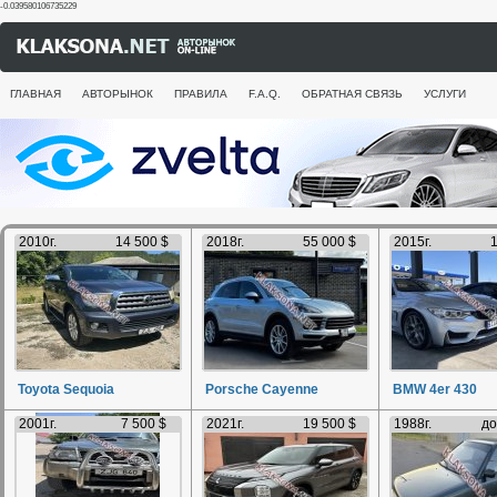
-0.039580106735229
ГЛАВНАЯ
АВТОРЫНОК
ПРАВИЛА
F.A.Q.
ОБРАТНАЯ СВЯЗЬ
УСЛУГИ
2010г.
14 500 $
2018г.
55 000 $
2015г.
1
Toyota Sequoia
Porsche Cayenne
BMW 4er 430
2001г.
7 500 $
2021г.
19 500 $
1988г.
до