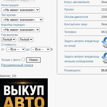
Класс автомобиля:
Лег
Регистрация:
Пробег
111
Тип кузова:
Объём двигателя
200
Контактное лицо
Лео
Коробка передач:
Телефон
061
Год выпуска:
-
Задать вопрос владельцу
Стоимость:
по email:
от :
до:
$
Задать вопрос владельцу
Только с фото:
личным сообщением:
Расширенный поиск
Размещено:
05.
(banner_10)