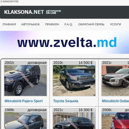
-0.11064219474792
ГЛАВНАЯ
АВТОРЫНОК
ПРАВИЛА
F.A.Q.
ОБРАТНАЯ СВЯЗЬ
УСЛУГИ
2002г.
договорная
2010г.
14 500 $
2021г.
1
Mitsubishi Pajero Sport
Toyota Sequoia
Mitsubishi Outla
1988г.
договорная
2021г.
16 300 $
2006г.
до