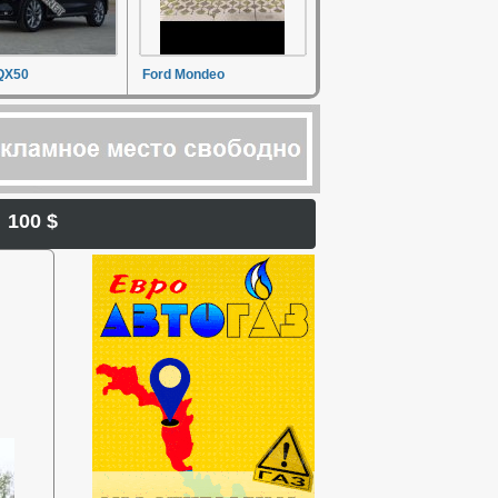
 QX50
Ford Mondeo
г. 100 $