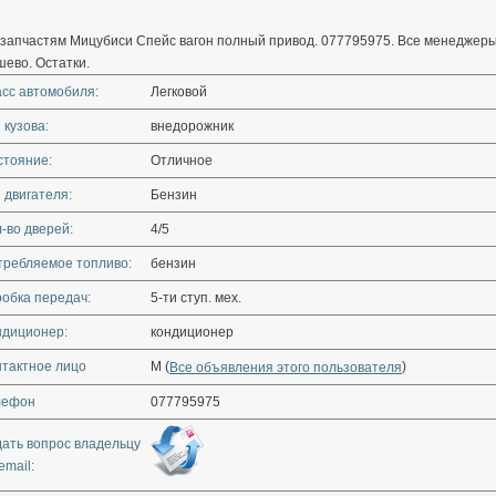
 запчастям Мицубиси Спейс вагон полный привод. 077795975. Все менеджеры
ево. Остатки.
асс автомобиля:
Легковой
 кузова:
внедорожник
стояние:
Отличное
 двигателя:
Бензин
-во дверей:
4/5
требляемое топливо:
бензин
обка передач:
5-ти ступ. мех.
ндиционер:
кондиционер
нтактное лицо
М (
)
Все объявления этого пользователя
лефон
077795975
дать вопрос владельцу
email: