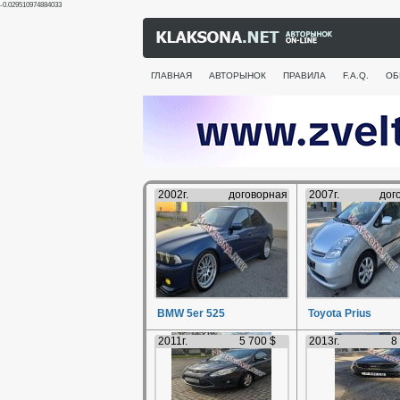
-0.029510974884033
ГЛАВНАЯ
АВТОРЫНОК
ПРАВИЛА
F.A.Q.
ОБ
2002г.
договорная
2007г.
дог
BMW 5er 525
Toyota Prius
2011г.
5 700 $
2013г.
8