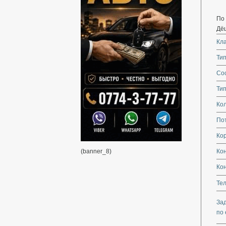
По
Дёш
Кл
Тип
Со
Тип
Кол
По
Кор
(banner_8)
Ко
Ко
Те
За
по 