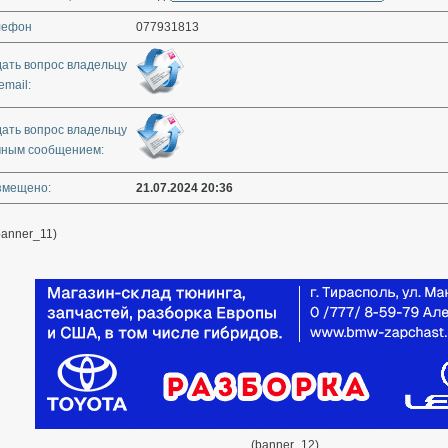
лефон
077931813
дать вопрос владельцу
email:
дать вопрос владельцу
чным сообщением:
змещено:
21.07.2024 20:36
banner_11)
(banner_12)