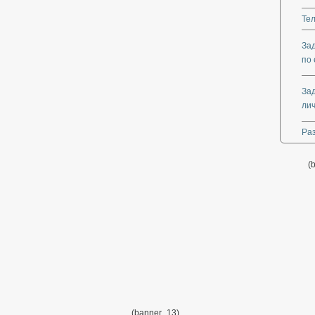
Те
За
по 
За
ли
Ра
(
(banner_13)