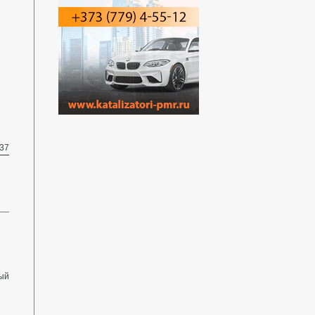
37
ный