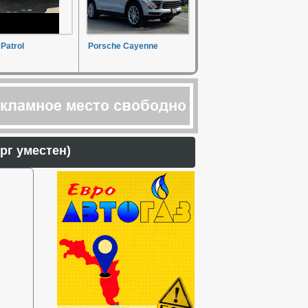
Patrol
Porsche Cayenne
торг уместен)