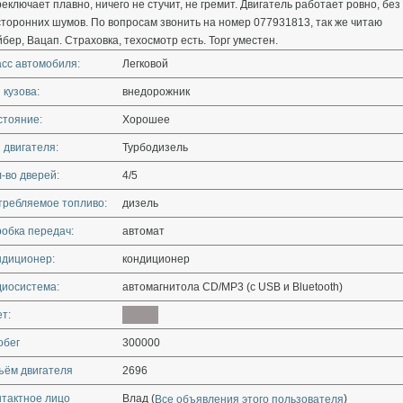
еключает плавно, ничего не стучит, не гремит. Двигатель работает ровно, без
торонних шумов. По вопросам звонить на номер 077931813, так же читаю
бер, Вацап. Страховка, техосмотр есть. Торг уместен.
асс автомобиля:
Легковой
 кузова:
внедорожник
стояние:
Хорошее
 двигателя:
Турбодизель
-во дверей:
4/5
требляемое топливо:
дизель
обка передач:
автомат
ндиционер:
кондиционер
диосистема:
автомагнитола CD/MP3 (с USB и Bluetooth)
т:
обег
300000
ъём двигателя
2696
нтактное лицо
Влад (
)
Все объявления этого пользователя