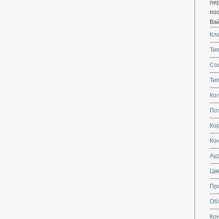
пер
пос
Вай
Кл
Тип
Со
Тип
Кол
По
Кор
Ко
Ау
Цве
Пр
Об
Ко