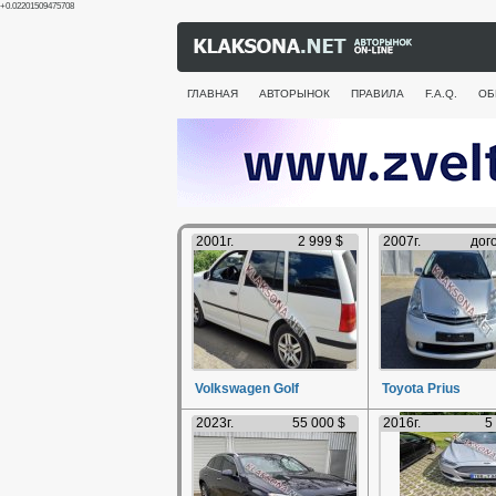
+0.02201509475708
ГЛАВНАЯ
АВТОРЫНОК
ПРАВИЛА
F.A.Q.
ОБ
2001г.
2 999 $
2007г.
дог
Volkswagen Golf
Toyota Prius
2023г.
55 000 $
2016г.
5