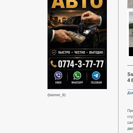
Ss
4 
До
(banner_8)
Про
сту
сал
дво