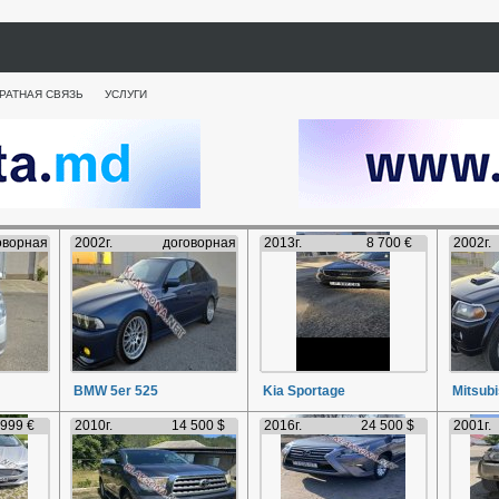
РАТНАЯ СВЯЗЬ
УСЛУГИ
оворная
2002г.
договорная
2013г.
8 700 €
2002г.
BMW 5er 525
Kia Sportage
Mitsubi
 999 €
2010г.
14 500 $
2016г.
24 500 $
2001г.