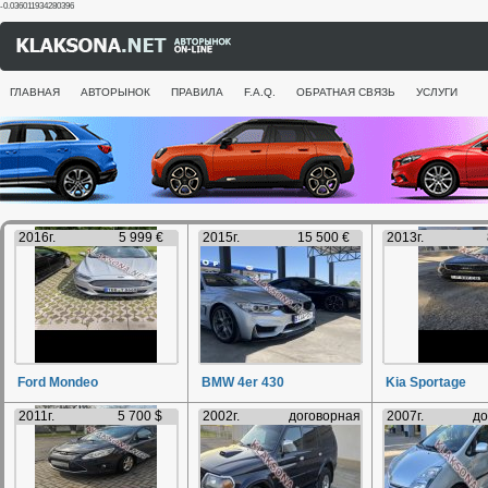
-0.036011934280396
ГЛАВНАЯ
АВТОРЫНОК
ПРАВИЛА
F.A.Q.
ОБРАТНАЯ СВЯЗЬ
УСЛУГИ
2016г.
5 999 €
2015г.
15 500 €
2013г.
Ford Mondeo
BMW 4er 430
Kia Sportage
2011г.
5 700 $
2002г.
договорная
2007г.
до