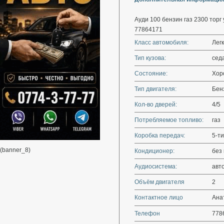
Ауди 100 бензин газ 2300 тор
77864171
Класс автомобиля:
Лег
Тип кузова:
сед
Состояние:
Хор
Тип двигателя:
Бенз
Кол-во дверей:
4/5
Потребляемое топливо:
газ
Коробка передач:
5-ти
(banner_8)
Кондиционер:
без
Аудиосистема:
авт
Объём двигателя
2
Контактное лицо
Ана
Телефон
778