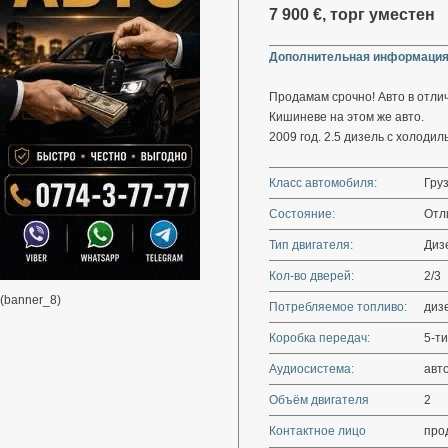
7 900 €, торг уместен
Дополнительная информация
Продамам срочно! Авто в отлич
Кишиневе на этом же авто.
2009 год. 2.5 дизель с холоди
Класс автомобиля:
Гру
Состояние:
Отл
Тип двигателя:
Диз
Кол-во дверей:
2/3
(banner_8)
Потребляемое топливо:
диз
Коробка передач:
5-ти
Аудиосистема:
авт
Объём двигателя
2
Контактное лицо
про