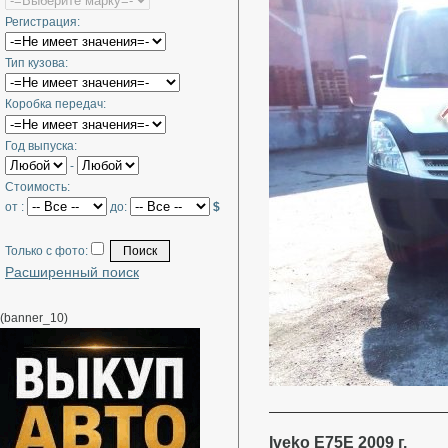
Регистрация:
Тип кузова:
Коробка передач:
Год выпуска:
-
Стоимость:
от :
до:
$
Только с фото:
Расширенный поиск
(banner_10)
Iveko E75E 2009 г.