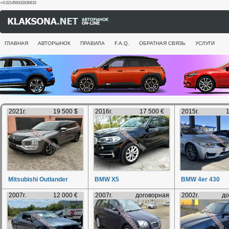
+0.021459102630615
ГЛАВНАЯ
АВТОРЫНОК
ПРАВИЛА
F.A.Q.
ОБРАТНАЯ СВЯЗЬ
УСЛУГИ
2021г.
19 500 $
2016г.
17 500 €
2015г.
1
Mitsubishi Outlander
BMW X5
BMW 4er 430
2007г.
12 000 €
2007г.
договорная
2002г.
до