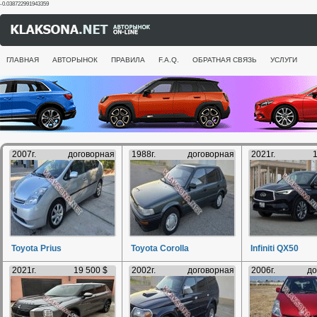
-0.038722991943359
ГЛАВНАЯ
АВТОРЫНОК
ПРАВИЛА
F.A.Q.
ОБРАТНАЯ СВЯЗЬ
УСЛУГИ
2007г.
договорная
1988г.
договорная
2021г.
1
Toyota Prius
Toyota Corolla
Infiniti QX50
2021г.
19 500 $
2002г.
договорная
2006г.
до