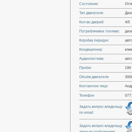
Состояние:
Отл
Тип двигателя:
Диз
Кол-во дверей:
4/5
Потребляемое топливо:
диз
Коробка передач:
авт
Кондиционер:
кли
Аудиосистема:
авт
Пробег
190
Объём двигателя
300
Контактное лицо
Анд
Телефон
077
Задать вопрос владельцу
по email:
Задать вопрос владельцу
личным сообщением: