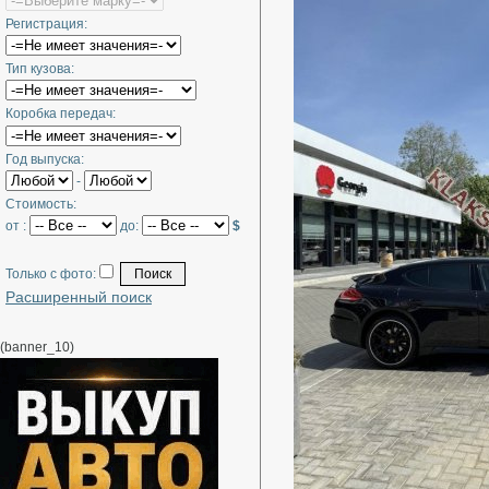
Регистрация:
Тип кузова:
Коробка передач:
Год выпуска:
-
Стоимость:
от :
до:
$
Только с фото:
Расширенный поиск
(banner_10)