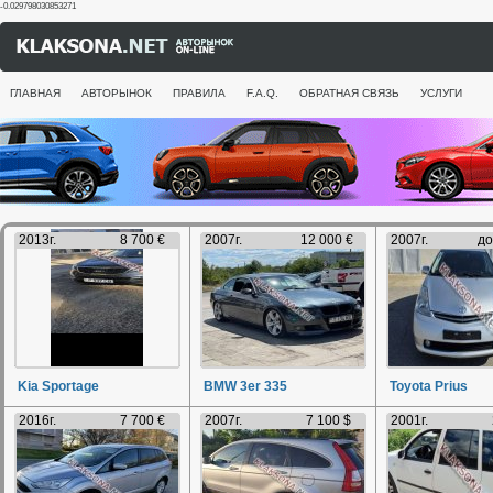
-0.029798030853271
ГЛАВНАЯ
АВТОРЫНОК
ПРАВИЛА
F.A.Q.
ОБРАТНАЯ СВЯЗЬ
УСЛУГИ
2013г.
8 700 €
2007г.
12 000 €
2007г.
до
Kia Sportage
BMW 3er 335
Toyota Prius
2016г.
7 700 €
2007г.
7 100 $
2001г.