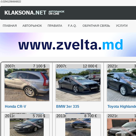
-0.029412984848022
ГЛАВНАЯ
АВТОРЫНОК
ПРАВИЛА
F.A.Q.
ОБРАТНАЯ СВЯЗЬ
УСЛУГИ
2007г.
7 100 $
2007г.
12 000 €
2021г.
3
Honda CR-V
BMW 3er 335
Toyota Highland
2011г.
5 700 $
2013г.
8 700 €
2021г.
1