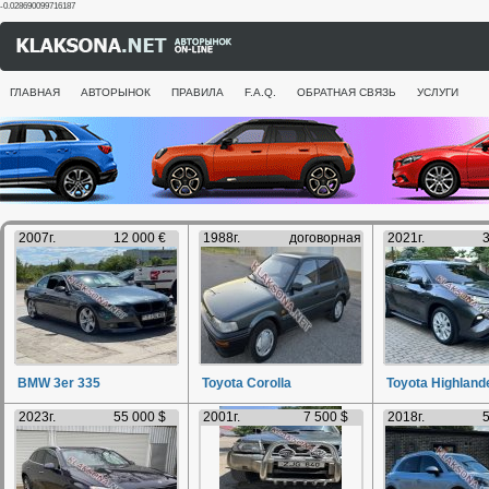
-0.028690099716187
ГЛАВНАЯ
АВТОРЫНОК
ПРАВИЛА
F.A.Q.
ОБРАТНАЯ СВЯЗЬ
УСЛУГИ
2007г.
12 000 €
1988г.
договорная
2021г.
3
BMW 3er 335
Toyota Corolla
Toyota Highland
2023г.
55 000 $
2001г.
7 500 $
2018г.
5