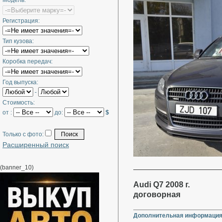
Модель:
Регистрация:
Тип кузова:
Коробка передач:
Год выпуска:
-
Стоимость:
от :
до:
$
Только с фото:
Расширенный поиск
(banner_10)
Audi Q7 2008 г.
договорная
Дополнительная информация