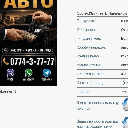
Срочно!Звоните! В Идеальном 
Тип кузова:
вне
Состояние:
Отл
Тип двигателя:
Бен
Коробка передач:
авт
Кондиционер:
кон
Аудиосистема:
авт
Объём двигателя
4.2
Контактное лицо
. (
Вс
(banner_8)
Телефон
779
Задать вопрос владельцу
по email:
Задать вопрос владельцу
личным сообщением: