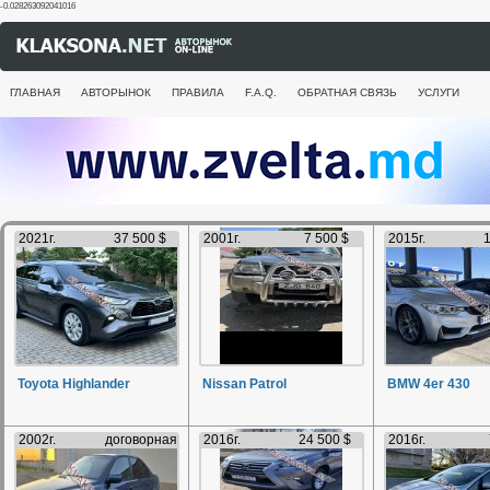
-0.028263092041016
ГЛАВНАЯ
АВТОРЫНОК
ПРАВИЛА
F.A.Q.
ОБРАТНАЯ СВЯЗЬ
УСЛУГИ
2021г.
37 500 $
2001г.
7 500 $
2015г.
1
Toyota Highlander
Nissan Patrol
BMW 4er 430
2002г.
договорная
2016г.
24 500 $
2016г.