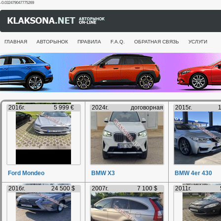
-0.032479047775269
ГЛАВНАЯ
АВТОРЫНОК
ПРАВИЛА
F.A.Q.
ОБРАТНАЯ СВЯЗЬ
УСЛУГИ
2016г.
5 999 €
2024г.
договорная
2015г.
1
Ford Mondeo
BMW X3
BMW 4er 430
2016г.
24 500 $
2007г.
7 100 $
2011г.