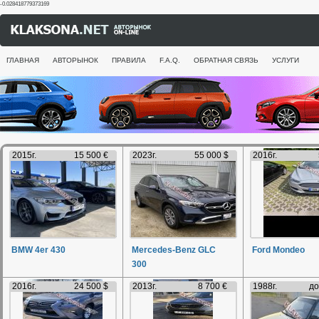
-0.028418779373169
ГЛАВНАЯ
АВТОРЫНОК
ПРАВИЛА
F.A.Q.
ОБРАТНАЯ СВЯЗЬ
УСЛУГИ
2015г.
15 500 €
2023г.
55 000 $
2016г.
BMW 4er 430
Mercedes-Benz GLC
Ford Mondeo
300
2016г.
24 500 $
2013г.
8 700 €
1988г.
до