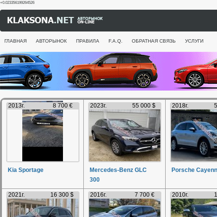
+0.023356199264526
ГЛАВНАЯ
АВТОРЫНОК
ПРАВИЛА
F.A.Q.
ОБРАТНАЯ СВЯЗЬ
УСЛУГИ
2013г.
8 700 €
2023г.
55 000 $
2018г.
5
Kia Sportage
Mercedes-Benz GLC
Porsche Cayen
300
2021г.
16 300 $
2016г.
7 700 €
2010г.
1