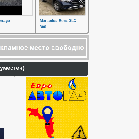
ortage
Mercedes-Benz GLC
300
рг уместен)