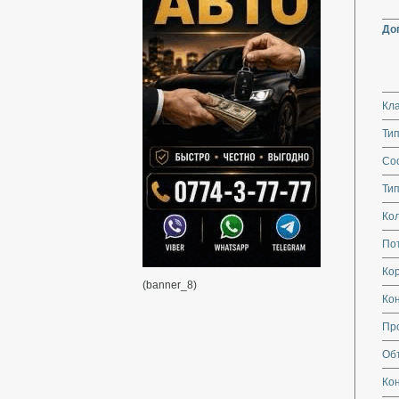
До
Кл
Тип
Со
Тип
Кол
По
Кор
(banner_8)
Ко
Пр
Об
Ко