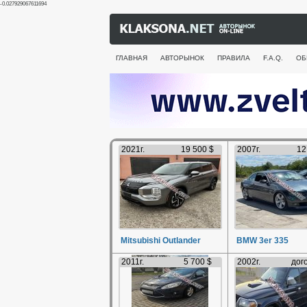
-0.027929067611694
ГЛАВНАЯ
АВТОРЫНОК
ПРАВИЛА
F.A.Q.
ОБ
2021г.
19 500 $
2007г.
12
Mitsubishi Outlander
BMW 3er 335
2011г.
5 700 $
2002г.
дог