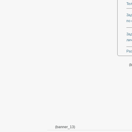
Те
За
по 
За
ли
Ра
(
(banner_13)