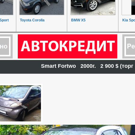
 Sport
Toyota Corolla
BMW X5
Kia Sp
Smart Fortwo 2000г. 2 900 $ (то