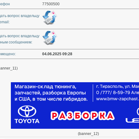
лефон
77500500
дать вопрос владельцу
email:
дать вопрос владельцу
чным сообщением:
змещено:
04.06.2025 09:28
banner_11)
(banner_12)