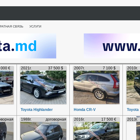
РАТНАЯ СВЯЗЬ
УСЛУГИ
 000 €
2021г.
37 500 $
2007г.
7 100 $
2010г.
Toyota Highlander
Honda CR-V
Toyota
оворная
1988г.
договорная
2016г.
17 500 €
2013г.