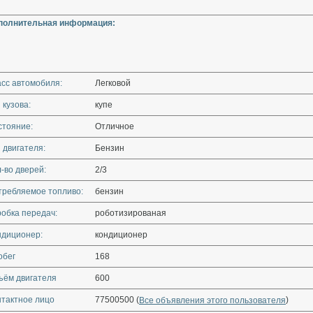
полнительная информация:
асс автомобиля:
Легковой
 кузова:
купе
стояние:
Отличное
 двигателя:
Бензин
-во дверей:
2/3
требляемое топливо:
бензин
обка передач:
роботизированая
ндиционер:
кондиционер
обег
168
ъём двигателя
600
нтактное лицо
77500500 (
)
Все объявления этого пользователя