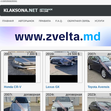
-0.030535936355591
ГЛАВНАЯ
АВТОРЫНОК
ПРАВИЛА
F.A.Q.
ОБРАТНАЯ СВЯЗЬ
УСЛУГИ
2007г.
7 300 $
2016г.
24 500 $
2007г.
до
Honda CR-V
Lexus GX
Toyota Avensis
2007г.
договорная
2024г.
договорная
2023г.
5