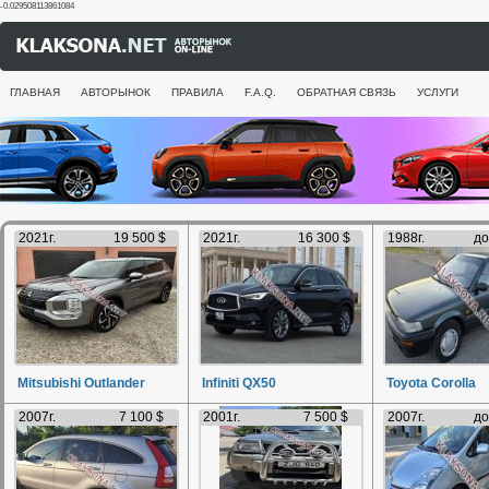
-0.029508113861084
ГЛАВНАЯ
АВТОРЫНОК
ПРАВИЛА
F.A.Q.
ОБРАТНАЯ СВЯЗЬ
УСЛУГИ
2021г.
19 500 $
2021г.
16 300 $
1988г.
до
Mitsubishi Outlander
Infiniti QX50
Toyota Corolla
2007г.
7 100 $
2001г.
7 500 $
2007г.
до