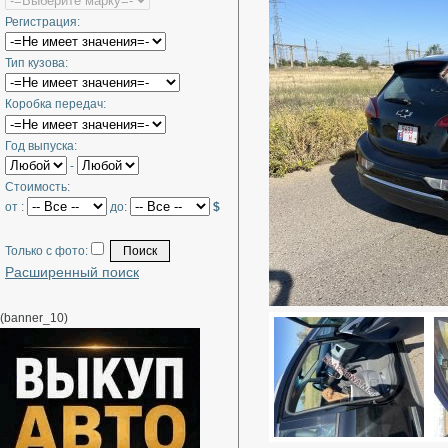
Регистрация:
Тип кузова:
Коробка передач:
Год выпуска:
-
Стоимость:
от :
до:
$
Только с фото:
Расширенный поиск
(banner_10)