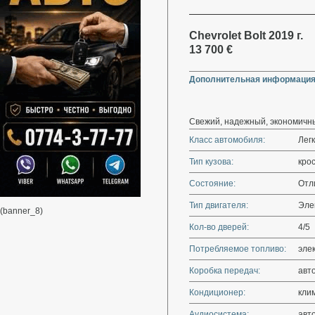
Chevrolet Bolt 2019 г.
13 700 €
Дополнительная информация
Свежий, надежный, экономичн
Класс автомобиля:
Лег
Тип кузова:
кро
Состояние:
Отл
Тип двигателя:
Эле
(banner_8)
Кол-во дверей:
4/5
Потребляемое топливо:
эле
Коробка передач:
авт
Кондиционер:
кли
Аудиосистема:
авт