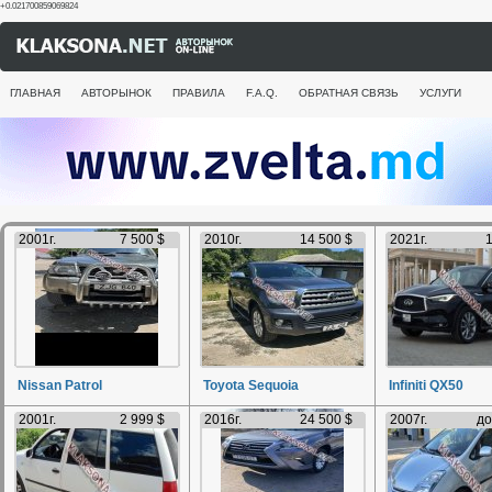
+0.021700859069824
ГЛАВНАЯ
АВТОРЫНОК
ПРАВИЛА
F.A.Q.
ОБРАТНАЯ СВЯЗЬ
УСЛУГИ
2001г.
7 500 $
2010г.
14 500 $
2021г.
1
Nissan Patrol
Toyota Sequoia
Infiniti QX50
2001г.
2 999 $
2016г.
24 500 $
2007г.
до