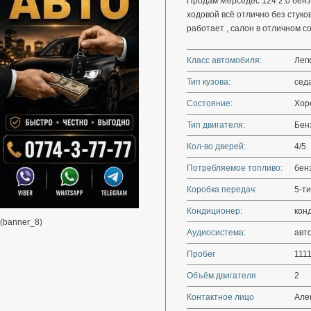
Продам Мерседес 124 2.0 бензи
ходовой всё отлично без стуко
работает , салон в отличном с
Класс автомобиля:
Лег
Тип кузова:
сед
Состояние:
Хор
Тип двигателя:
Бенз
Кол-во дверей:
4/5
Потребляемое топливо:
бен
Коробка передач:
5-ти
Кондиционер:
кон
(banner_8)
Аудиосистема:
авт
Пробег
111
Объём двигателя
2
Контактное лицо
Але