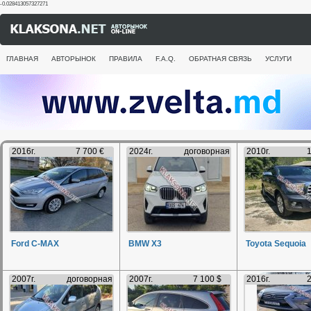
-0.028413057327271
ГЛАВНАЯ
АВТОРЫНОК
ПРАВИЛА
F.A.Q.
ОБРАТНАЯ СВЯЗЬ
УСЛУГИ
2016г.
7 700 €
2024г.
договорная
2010г.
1
Ford C-MAX
BMW X3
Toyota Sequoia
2007г.
договорная
2007г.
7 100 $
2016г.
2