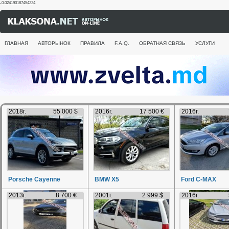
-0.024190187454224
ГЛАВНАЯ
АВТОРЫНОК
ПРАВИЛА
F.A.Q.
ОБРАТНАЯ СВЯЗЬ
УСЛУГИ
2018г.
55 000 $
2016г.
17 500 €
2016г.
Porsche Cayenne
BMW X5
Ford C-MAX
2013г.
8 700 €
2001г.
2 999 $
2016г.