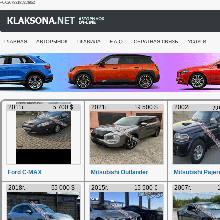
+0.020783185958862
ГЛАВНАЯ
АВТОРЫНОК
ПРАВИЛА
F.A.Q.
ОБРАТНАЯ СВЯЗЬ
УСЛУГИ
2011г.
5 700 $
2021г.
19 500 $
2002г.
до
Ford C-MAX
Mitsubishi Outlander
Mitsubishi Pajer
2018г.
55 000 $
2015г.
15 500 €
2007г.
1