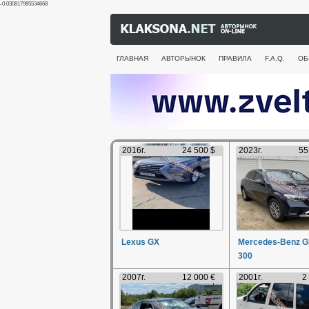
-0.030817985534668
ГЛАВНАЯ
АВТОРЫНОК
ПРАВИЛА
F.A.Q.
ОБ
2016г.
24 500 $
2023г.
55
Lexus GX
Mercedes-Benz 
300
2007г.
12 000 €
2001г.
2