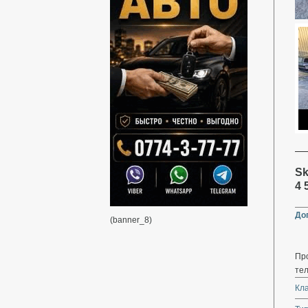
Sk
4 
До
(banner_8)
Про
те
Кл