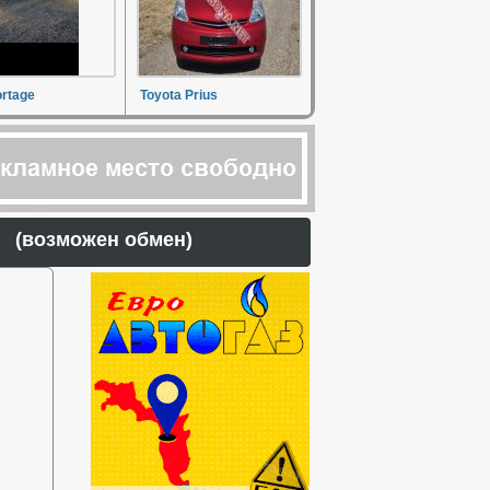
ortage
Toyota Prius
ен) (возможен обмен)