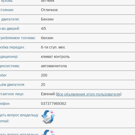
 кузова:
хетчбек
стояние:
Отличное
 двигателя:
Бензин
-во дверей:
4/5
требляемое топливо:
бензин
обка передач:
6-ти ступ. мех.
ндиционер:
климат контроль
диосистема:
автомагнитола
обег
200
ъём двигателя
20
нтактное лицо
Евгений (
)
Все объявления этого пользователя
лефон
037377969362
дать вопрос владельцу
email:
дать вопрос владельцу