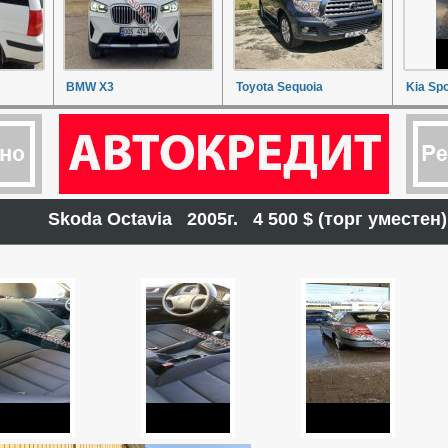
BMW X3
Toyota Sequoia
Kia Sp
Skoda Octavia 2005г. 4 500 $ (торг умест