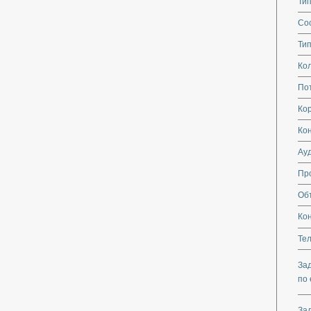
Тип
Со
Тип
Кол
По
Кор
Ко
Ау
Пр
Об
Ко
Те
За
по 
За