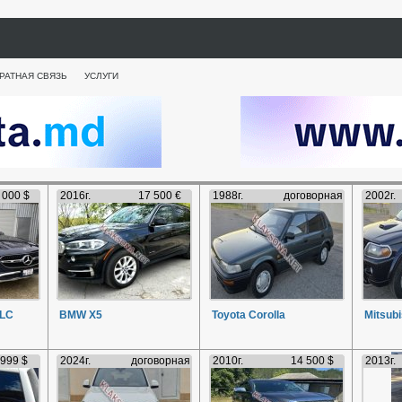
РАТНАЯ СВЯЗЬ
УСЛУГИ
 000 $
2016г.
17 500 €
1988г.
договорная
2002г.
GLC
BMW X5
Toyota Corolla
Mitsubi
 999 $
2024г.
договорная
2010г.
14 500 $
2013г.