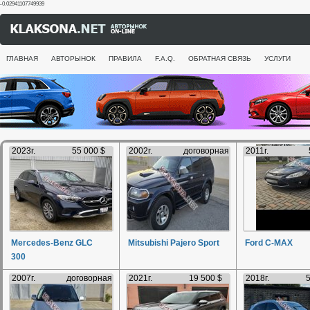
-0.02941107749939
ГЛАВНАЯ
АВТОРЫНОК
ПРАВИЛА
F.A.Q.
ОБРАТНАЯ СВЯЗЬ
УСЛУГИ
2023г.
55 000 $
2002г.
договорная
2011г.
Mercedes-Benz GLC
Mitsubishi Pajero Sport
Ford C-MAX
300
2007г.
договорная
2021г.
19 500 $
2018г.
5