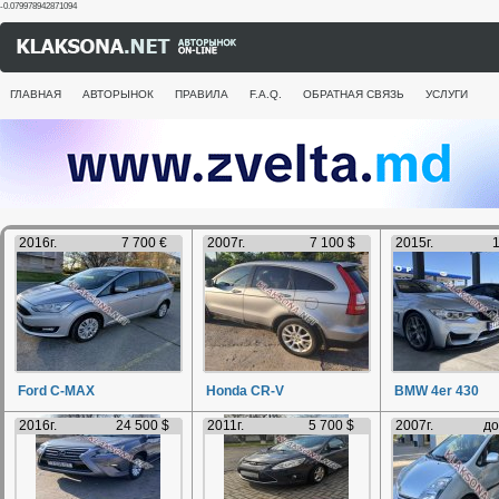
-0.079978942871094
ГЛАВНАЯ
АВТОРЫНОК
ПРАВИЛА
F.A.Q.
ОБРАТНАЯ СВЯЗЬ
УСЛУГИ
2016г.
7 700 €
2007г.
7 100 $
2015г.
1
Ford C-MAX
Honda CR-V
BMW 4er 430
2016г.
24 500 $
2011г.
5 700 $
2007г.
до