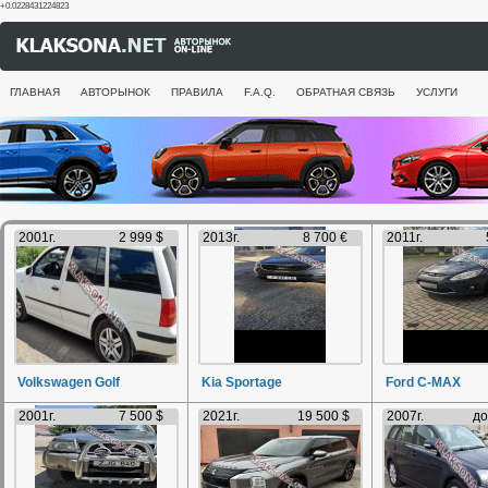
+0.0228431224823
ГЛАВНАЯ
АВТОРЫНОК
ПРАВИЛА
F.A.Q.
ОБРАТНАЯ СВЯЗЬ
УСЛУГИ
2001г.
2 999 $
2013г.
8 700 €
2011г.
Volkswagen Golf
Kia Sportage
Ford C-MAX
2001г.
7 500 $
2021г.
19 500 $
2007г.
до