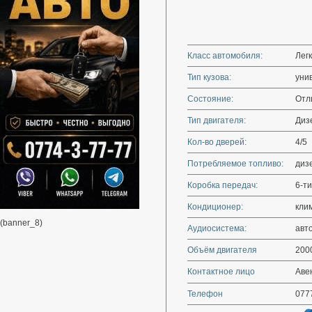
Класс автомобиля:
Лег
Тип кузова:
уни
Состояние:
Отл
Тип двигателя:
Диз
Кол-во дверей:
4/5
Потребляемое топливо:
диз
Коробка передач:
6-ти
Кондиционер:
кли
(banner_8)
Аудиосистема:
авт
Объём двигателя
200
Контактное лицо
Авен
Телефон
077