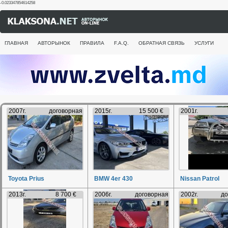
-0.023347854614258
ГЛАВНАЯ
АВТОРЫНОК
ПРАВИЛА
F.A.Q.
ОБРАТНАЯ СВЯЗЬ
УСЛУГИ
2007г.
договорная
2015г.
15 500 €
2001г.
Toyota Prius
BMW 4er 430
Nissan Patrol
2013г.
8 700 €
2006г.
договорная
2002г.
до