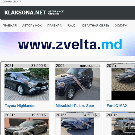
-0.070637941360474
ГЛАВНАЯ
АВТОРЫНОК
ПРАВИЛА
F.A.Q.
ОБРАТНАЯ СВЯЗЬ
УСЛУГИ
2021г.
37 500 $
2002г.
договорная
2011г.
Toyota Highlander
Mitsubishi Pajero Sport
Ford C-MAX
2021г.
19 500 $
2016г.
24 500 $
2001г.