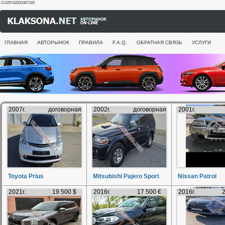
-0.029742002487183
ГЛАВНАЯ
АВТОРЫНОК
ПРАВИЛА
F.A.Q.
ОБРАТНАЯ СВЯЗЬ
УСЛУГИ
2007г.
договорная
2002г.
договорная
2001г.
Toyota Prius
Mitsubishi Pajero Sport
Nissan Patrol
2021г.
19 500 $
2016г.
17 500 €
2016г.
2