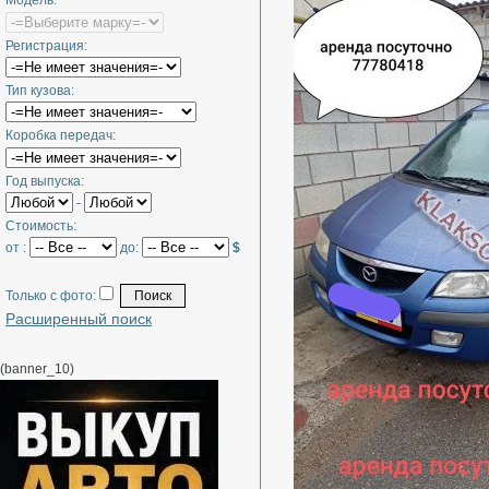
Модель:
Регистрация:
Тип кузова:
Коробка передач:
Год выпуска:
-
Стоимость:
от :
до:
$
Только с фото:
Расширенный поиск
(banner_10)