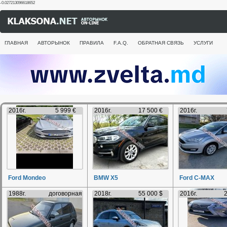
-0.027213096618652
ГЛАВНАЯ
АВТОРЫНОК
ПРАВИЛА
F.A.Q.
ОБРАТНАЯ СВЯЗЬ
УСЛУГИ
2016г.
5 999 €
2016г.
17 500 €
2016г.
Ford Mondeo
BMW X5
Ford C-MAX
1988г.
договорная
2018г.
55 000 $
2016г.
2