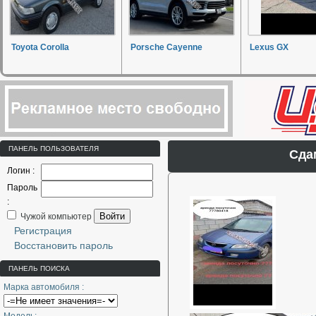
Toyota Corolla
Porsche Cayenne
Lexus GX
ПАНЕЛЬ ПОЛЬЗОВАТЕЛЯ
Сда
Логин :
Пароль
:
Войти
Чужой компьютер
Регистрация
Восстановить пароль
ПАНЕЛЬ ПОИСКА
Марка автомобиля :